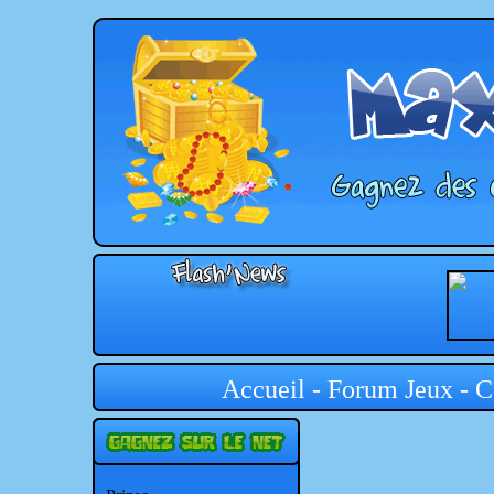
Accueil
-
Forum Jeux
-
C