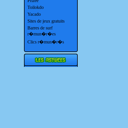
Prizee
Toilokdo
Yacado
Sites de jeux gratuits
Barres de surf
r�mun�r�es
Clics r�mun�r�s